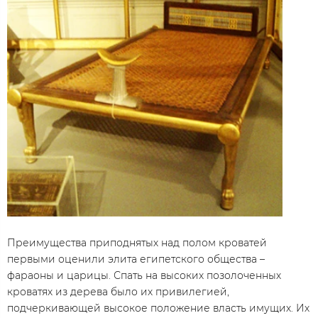
Преимущества приподнятых над полом кроватей
первыми оценили элита египетского общества –
фараоны и царицы. Спать на высоких позолоченных
кроватях из дерева было их привилегией,
подчеркивающей высокое положение власть имущих. Их