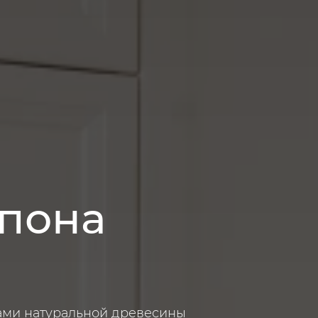
шпона
ами натуральной древесины